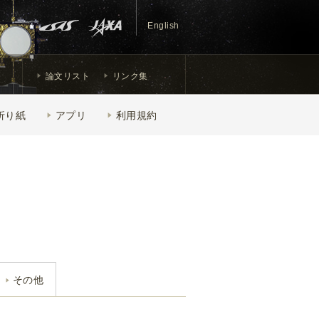
English
論文リスト
リンク集
折り紙
アプリ
利用規約
その他