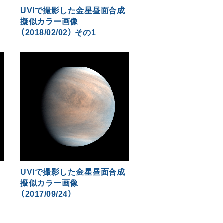
成
UVIで撮影した金星昼面合成
擬似カラー画像
（2018/02/02） その1
成
UVIで撮影した金星昼面合成
擬似カラー画像
（2017/09/24）